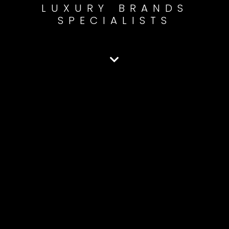
LUXURY BRANDS
SPECIALISTS
CREATIVE SOLUTIONS
CREATIVE IDEAS
CREATIVE DESIGN
AUTOMOTIVE
COMMUNICATION
METAVERS SOLUTIONS
AUTOMOTIVE MARKETING