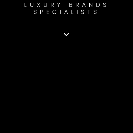
LUXURY BRANDS
SPECIALISTS
CREATIVE SOLUTIONS
CREATIVE IDEAS
CREATIVE DESIGN
AUTOMOTIVE
COMMUNICATION
METAVERS SOLUTIONS
AUTOMOTIVE MARKETING
LUXURY BRANDS
SPECIALISTS