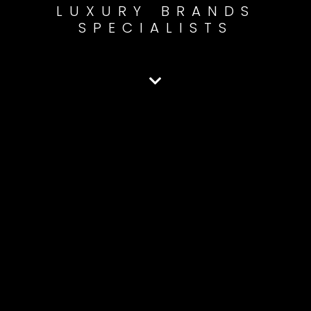
LUXURY BRANDS
SPECIALISTS
CREATIVE SOLUTIONS
CREATIVE IDEAS
CREATIVE DESIGN
AUTOMOTIVE
COMMUNICATION
METAVERS SOLUTIONS
AUTOMOTIVE MARKETING