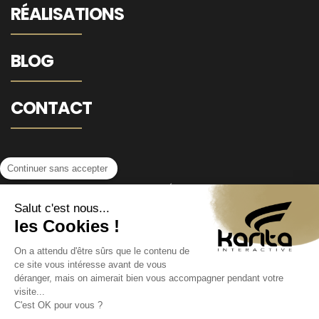
RÉALISATIONS
BLOG
CONTACT
Continuer sans accepter
MENTIONS LÉGALES
Salut c'est nous...
les Cookies !
POLITIQUE DE CONFIDENTIALITÉ
On a attendu d'être sûrs que le contenu de
©2021 KARITA INTERACTIVE.
ce site vous intéresse avant de vous
déranger, mais on aimerait bien vous accompagner pendant votre
visite...
C'est OK pour vous ?
Ce site est protégé par reCAPTCHA et Google –
Politique de